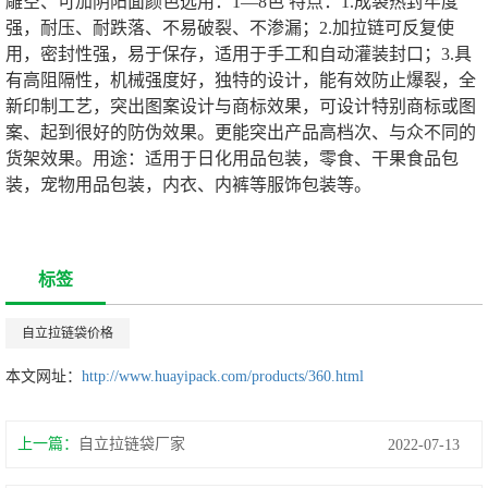
雕空、可加阴阳面
颜色选用：1—8色
特点：1.成袋热封牢度
强，耐压、耐跌落、不易破裂、不渗漏；
2.加拉链可反复使
用，密封性强，易于保存，适用于手工和自动灌装封口；
3.具
有高阻隔性，机械强度好，独特的设计，能有效防止爆裂，全
新印制工艺，突出图案设计与商标效果，可设计特别商标或图
案、起到很好的防伪效果。更能突出产品高档次、与众不同的
货架效果。
用途：适用于日化用品包装，零食、干果食品包
装，宠物用品包装，内衣、内裤等服饰包装等。
标签
自立拉链袋价格
本文网址：
http://www.huayipack.com/products/360.html
上一篇：
自立拉链袋厂家
2022-07-13