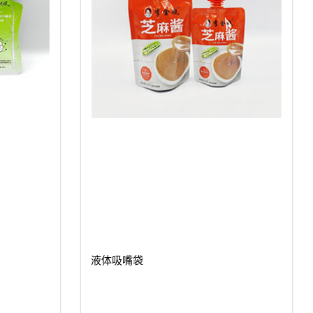
液体吸嘴袋