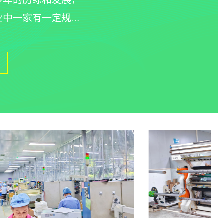
多年的历练和发展，
业中一家有一定规模
拥有一批多年从事软
员、技术人员和专业
善的机械设备和先进
21年6月份完成了
以确保所生产的产品
符合客户的要求。