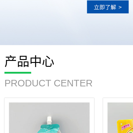
产品中心
PRODUCT CENTER