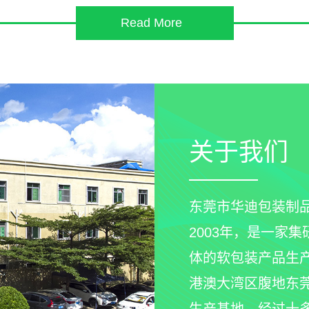
Read More
关于我们
东莞市华迪包装制
2003年，是一家
体的软包装产品生
港澳大湾区腹地东莞