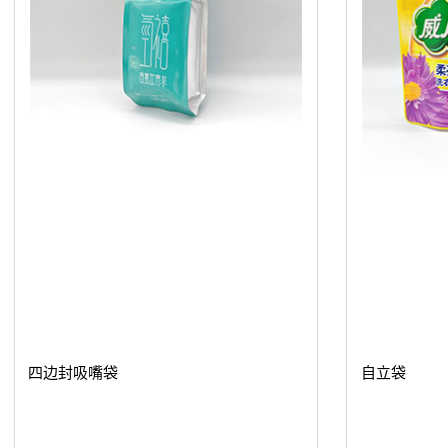
四边封吸嘴袋
自立袋