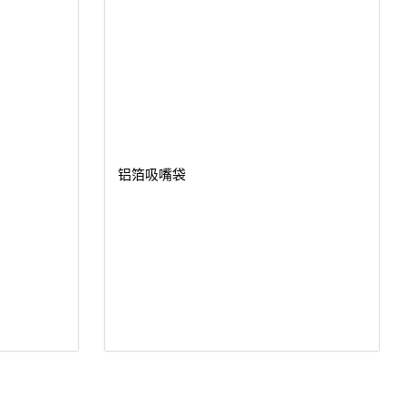
铝箔吸嘴袋