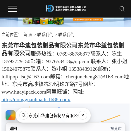
当前位置：
首 页
>
联系我们
> 联系我们
东莞市华迪包装制品有限公司
东莞市华益包装制
品有限公司
服务热线：0769-88786377
联系人：陈生
13592729150
邮箱：937653413@qq.com
联系人：张小姐
15024075875
联系人：黎小姐 13538439126
邮箱：
lollipop_lsq@163.com
邮箱：chenjuncheng81@163.com
地
址：东莞市高埗镇冼沙明珠东路7号
网址：
www.huayipack.com
阿里旺铺：
网址:
http://dongguanhuadi.1688.com/